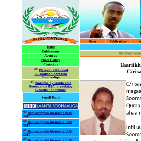
Home
Publications
A
Home
Publications
Ra'iisul wasaare C/risaaq X
About us
Photo Gallery
Taariikh
Contact us
Wareysi VOA dood
C/ris
ku saabsan qoraalka
Soomaaliga
Wareysi ay laanta afka
C/risa
Soomaaliga BBC la yeelatay
C/casiis "Xildhiban"
magaa
Somali Radio
Sooma
Quraan
ahaa n
Barnaamijyada Idaacadda 04:00
GMT
Barnaamijyada Idaacadda 11:00
GMT
Intii u
Barnaamijyada Idaacadda 14:00
Soomaa
GMT
Barnaamijyada Idaacadda 18:00