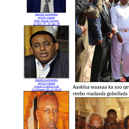
Taariikh nololeedkii
ra'iisul wasaare
Nuur Xassan Xussein
22 Nov. 07- 31 Jan. 09
Taariikh nololeedkii
ra'iisul wasaare
Cumar C/rashiid Cali
Aaskiisa waaxaa ka soo q
13 February 09 -21 09-10
reebo madaxda gobollada