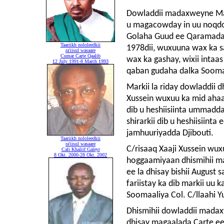
Dowladdii madaxweyne Max
u magacowday in uu noqd
Golaha Guud ee Qaramada M
Taariikh nololeedkii
1978dii, wuxuuna wax ka s
ra'iisul wasaare
Cumar Carte Qaalib
wax ka gashay, wixii inta
12 July 1991-8 March 1993
qaban gudaha dalka Sooma
Markii la riday dowladdii 
Xussein wuxuu ka mid ahaa
dib u heshiisiinta ummadd
shirarkii dib u heshiisiint
jamhuuriyadda Djibouti.
Taariikh nololeedkii
ra'iisul wasaare
C/risaaq Xaaji Xussein wux
Cali Khaliif Galeyr
8 Okt. 2000-28 Okt. 2002
hoggaamiyaan dhismihii m
ee la dhisay bishii August 
fariistay ka dib markii uu
Soomaaliya Col. C/llaahi 
Dhismihii dowladdii madax
dhisay magaalada Carte ee 