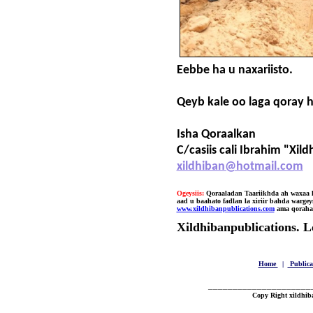
Eebbe ha u naxariisto.
Qeyb kale oo laga qoray 
Isha Qoraalkan
C/casiis cali Ibrahim "Xil
xildhiban@hotmail.com
Ogeysiis:
Qoraaladan Taariikhda ah waxaa k
aad u baahato fadlan la xiriir bahda warg
www.xildhibanpublications.com
ama qoraha
Xildhibanpublications. 
Home
|
Public
_____________________
Copy Right xildhib