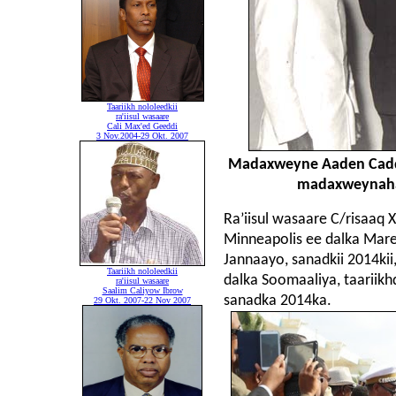
Taariikh nololeedkii
ra'iisul wasaare
Cali Max'ed Geeddi
3 Nov.2004-29 Okt. 2007
Madaxweyne Aaden Cadde 
madaxweynaha 
Ra’iisul wasaare C/risaaq
Minneapolis ee dalka Marey
Jannaayo, sanadkii 2014ki
Taariikh nololeedkii
dalka Soomaaliya, taariikhd
ra'iisul wasaare
Saalim Caliyow Ibrow
sanadka 2014ka.
29 Okt. 2007-22 Nov 2007