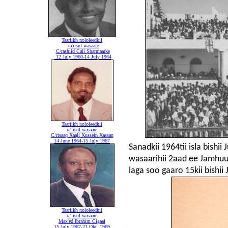
Taariikh nololeedkii
ra'iisul wasaare
C/rashiid Cali Sharmaarke
12 July 1960-14 July 1964
Taariikh nololeedkii
ra'iisul wasaare
C/risaaq Xaaji Xussein Xassan
14 June 1964-15 July 1967
Sanadkii 1964tii isla bishi
wasaarihii 2aad ee Jamhuur
laga soo gaaro 15kii bishii 
Taariikh nololeedkii
ra'iisul wasaare
Max'ed Ibrahim Cigaal
15 July 1967-21 Okt. 1969