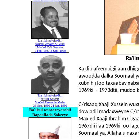
Taariikh nololeedkii
ra'iisul wasaare S/Guud
Max'ed Cali Samatar
1 Feb. 1987-3 Sep. 1990
Ra'ii
Ka dib afgembigii aan dhi
awoodda dalka Soomaaliya 
xubnihii loo taxaabay xabs
1969kii - 1973dtii, muddo k
Taariikh nololeedkii
ra'iisul wasaare
Max'ed Xawaadle Madar
C/risaaq Xaaji Xussein wu
23 Sep. 1990-24 Jan. 1990
Ra'iisul wasaareyaashii
dowladii madaxweyne C/ras
Dagaallada Sokeeye
Max'ed Xaaji Ibrahim Cigaal
1967dii ilaa 1969kii oo la
Soomaaliya, Allaha u naxar