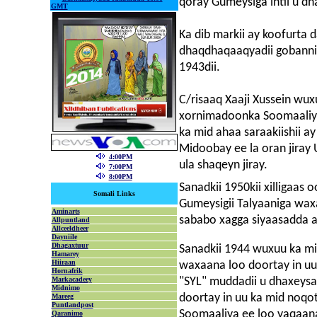
qoray Gumeysiga intii u dha
GMT
Ka dib markii ay koofurta
dhaqdhaqaaqyadii gobanni
1943dii.
C/risaaq Xaaji Xussein wux
xornimadoonka Soomaaliye
ka mid ahaa saraakiishii
Midoobay ee la oran jiray 
4:00PM
ula shaqeyn jiray.
7:00PM
8:00PM
Sanadkii 1950kii xilligaas
Somali Links
Gumeysigii Talyaaniga wax
Aminarts
sababo xagga siyaasadda a
Allpuntland
Allceeldheer
Dayniile
Dhagaxtuur
Sanadkii 1944 wuxuu ka mid
Hamarey
Hiiraan
waxaana loo doortay in u
Hornafrik
Markacadeey
"SYL" muddadii u dhaxeysay
Midnimo
doortay in uu ka mid noqot
Mareeg
Puntlandpost
Soomaaliya ee loo yaqaanay
Qaranimo