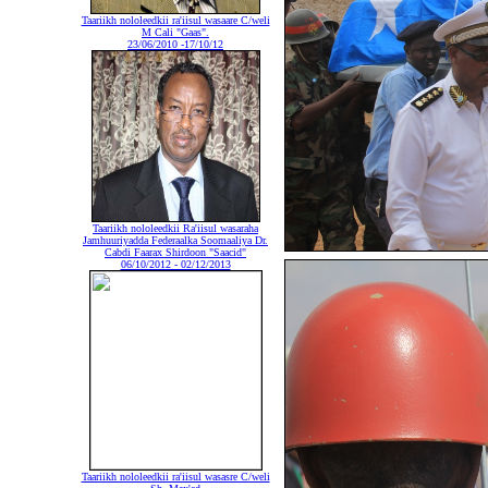
Taariikh nololeedkii ra'iisul wasaare C/weli
M Cali "Gaas".
23/06/2010 -17/10/12
Taariikh nololeedkii Ra'iisul wasaraha
Jamhuuriyadda Federaalka Soomaaliya Dr.
Cabdi Faarax Shirdoon "Saacid"
06/10/2012 - 02/12/2013
Taariikh nololeedkii ra'iisul wasasre C/weli