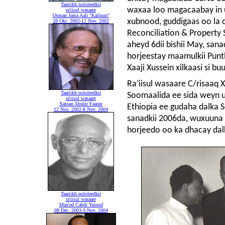
Taariikh nololeedkii
waxaa loo magacaabay in 
ra'iisul wasaare
Osman Jama Aali "Kalluun"
xubnood, guddigaas oo la 
28 Okt. 2002-12 Nov. 2002
Reconciliation & Property 
aheyd 6dii bishii May, sana
horjeestay maamulkii Puntl
Xaaji Xussein xilkaasi si buu
Ra’iisul wasaare C/risaaq X
Taariikh nololeedkii
Soomaalida ee sida weyn ug
ra'iisul wasaare
Xassan Abshir Faarax
Ethiopia ee gudaha dalka S
12 Nov. 2002-8 Nov. 2004
sanadkii 2006da, wuxuuna
horjeedo oo ka dhacay da
Taariikh nololeedkii
ra'iisul wasaare
Max'ed Cabdi Yuusuf
08 Dec. 2003-3 Nov. 2004