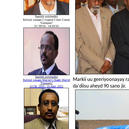
Taariikh nololeedkii
Ra'iisul wasaare C/waaxid Cilmi Cumar
"Goonjeex"
21/ 09/10 - 14/10/10
Taariikh nololeedkii
Markii uu geeriyoonayay ra
Ra'iisul wasaare Max'ed C/llaahi Max'ed
"Farmaajo"
da'diisu aheyd 90 sano jir.
14 Ok. 2010 - 19 June, 2011