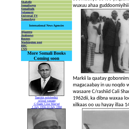
Shabelle
wuxuu ahaa guddoomiyihii
Somaliweyn
Somalitalk
S
olamusic
Universal TV
Xamardaye
International News Agencies
Aljazeera
Arabnews
Reuters
Washington post
BBC
CNN
More Somali Books
Coming soon
Markii la qaatay gobonni
magacaabay in uu noqdo was
wasaare C/rashiid Cali Sh
1962dii, ka dibna waxaa l
Taariikh nololeedkii
ra'iisul wasaare
C/llaahi Ciise Max'ud
xilkaas oo uu hayay illaa 14
1 July 1956-14 July 1960